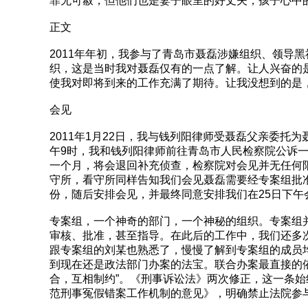
罪无可赦，但他们也是妻子眼里的好丈夫，孩子心中
正文
2011年年初，我参与了青岛市聂磊涉嫌组织、领导
织，这是当时我对聂磊仅有的一点了解。让人兴奋的
使我对即将到来的工作充满了期待。让我没想到的是
会见
2011年1月22日，我与钱列阳律师受聂磊父亲委托
午9时，我和钱列阳律师前往青岛市人民检察院公诉
一个月，将会退回补充侦查，检察院对会见并无任何
守所，看守所同样告知我们会见聂磊需要经专案组批
份，随后安排会见，并最终同意安排我们在25日下午
专案组，一个神奇的部门，一个神秘的组织。专案组
审核、批准，甚至指导。在此后的工作中，我们还多
跟专案组的刘某也熟悉了，慢慢了解到专案组的成员
到现在还是政法部门办案的法宝。联合办案最直接的
合，互相制约”。《刑事诉讼法》两次修正，这一条始
范刑事冤假错案工作机制的意见》，明确禁止法院参