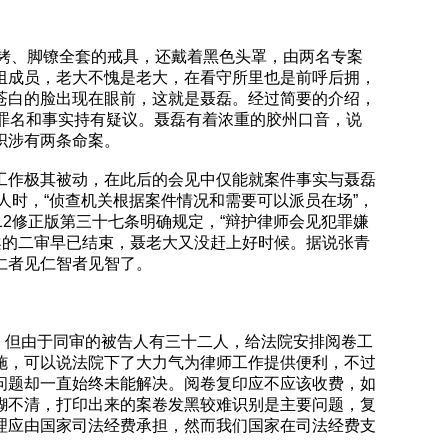
着手铐、脚镣全套的戒具，还戴着黑色头罩，由两名专案
组成员，老大不愧是老大，在看守所里也是前呼后拥，
苍白的脸出现在眼前，这就是聂磊。经过简要的介绍，
罪名和事实持有疑议。聂磊有着浓重的胶州口音，说
织涉有两条命案。
工作极其被动，在此后的会见中仅能就案件事实与聂磊
人时，“侦查机关根据案件情况和需要可以派员在场”，
2修正版第三十七条明确规定，“辩护律师会见犯罪嫌
时聂案的二审早已结束，聂老大又没赶上好时候。据说张青
仁者见仁智者见智了。
，但由于同审的被告人有三十二人，给法院安排阅卷工
施，可以说法院下了大力气为律师工作提供便利，不过
问题却一直始终未能解决。阅卷复印应不应该收费，如
糊不清，打印出来的案卷发黑较难识别是主要问题，复
理应由国家司法经费承担，然而我们国家在司法经费支