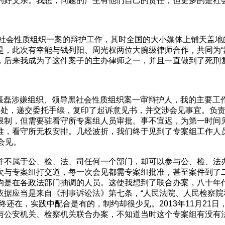
的好父亲。我想，问题的产生有他们自己的责任，但更多的是社
黑社会性质组织一案的辩护工作，其时全国的大小媒体上铺天盖
是，此次有幸能与钱列阳、周光权两位大腕级律师合作，共同为“
，后来我成为了这件案子的主办律师之一，并且一直做到了死刑
为聂磊涉嫌组织、领导黑社会性质组织案一审辩护人，我的主要工作
一处，递交委托手续，复印了起诉意见书，并交涉会见事宜。负
限制，但需要驻看守所专案组人员审批。事不宜迟，为第一时间
准，看守所无权安排。几经波折，我们终于见到了专案组工作人
会见。
并不属于公、检、法、司任何一个部门，却可以参与公、检、法
次与专案组打交道，每一次会见都需专案组批准，甚至案件到了
均是在各政法部门抽调的人员。这使我想到了联合办案，八十年
依据应当是来自《刑事诉讼法》第七条，“人民法院、人民检察
终还在，实践中配合是有的，制约却很少见。2013年11月21
与公安机关、检察机关联合办案，不知道当时这个专案组有没有