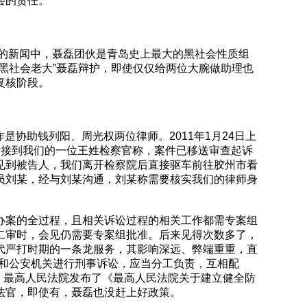
会的责任。
地的新闻中，聂磊团伙是青岛史上最大的黑社会性质组
黑社会老大”聂磊辩护，即使仅仅给两位大腕做助理也
复核阶段。
是协助钱列阳、周光权两位律师。2011年1月24日上
责接到我们的一位王姓检察官称，案件已移送审查起诉
见到被告人，我们离开检察院后直接驱车前往胶州市看
员刘某，经与刘某沟通，刘某称需要核实我们的律师身
办案的全过程，且相关诉讼过程的相关工作都需专案组
二审时，会见仍需要专案组批准。后来见得次数多了，
代严打时期的一条龙服务，其影响深远、弊端重重，直
院和公安机关进行刑事诉讼，应当分工负责，互相配
日，最高人民法院发布了《最高人民法院关于建立健全防
法官，即使有，聂磊也没赶上好政策。