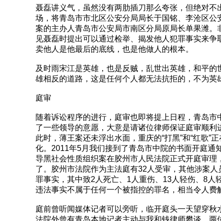
聂磊讲义气，虽然没有两肋插刀那么夸张，但绝对不出
场，将青岛市市北区公安分局局长于国铭、李沧区公
案的主办人青岛市公安局市南区分局原局长单果潍。
见聂磊时提出可以通过检举、揭发他人犯罪事实来争
卖他人是他最后的底线，也是他做人的根本。
及时雨宋江是英雄，也是反贼，乱世出英雄，和平的
雄相反的道路，这是任何个人都无法抗拒的，不为英雄
庭审
随着诉讼程序的进行，庭审也即将提上日程，青岛市
了一些领导的意愿，大意是请诸位律师保证庭审顺利
此时，薄王案还未浮出水面，重庆的“打黑”和“红歌
化。2011年5月我们接到了青岛市中院的书面开庭通
导黑社会性质组织案在胶州市人民法院正式开庭审理
了。胶州市法院作为主法庭有32人受审，其他涉案人
罪事实，其中致2人死亡、1人重伤、13人轻伤、8
违法事实不属于任何一个被指控的罪名，相当令人费
庭前曾听闻媒体记者可以旁听，临开庭头一天望穿秋
法院外曾有青岛本地记者主动与我和钱律师攀谈，两