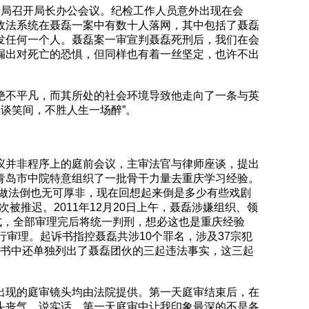
公安局召开局长办公会议。纪检工作人员意外出现在会
政法系统在聂磊一案中有数十人落网，其中包括了聂磊
发任何一个人。聂磊案一审宣判聂磊死刑后，我们在会
漏出对死亡的恐惧，但同样也有着一丝坚定，也许不出
绝不平凡，而其所处的社会环境导致他走向了一条与英
谈笑间，不胜人生一场醉”。
议并非程序上的庭前会议，主审法官与律师座谈，提出
青岛市中院特意组织了一批骨干力量去重庆学习经验。
的做法倒也无可厚非，现在回想起来倒是多少有些戏剧
被推迟。2011年12月20日上午，聂磊涉嫌组织、领
式，全部审理完后将统一判刑，想必这也是重庆经验
审理。起诉书指控聂磊共涉10个罪名，涉及37宗犯
起诉书中还单独列出了聂磊团伙的三起违法事实，这三起
出现的庭审镜头均由法院提供。第一天庭审结束后，在
头丧气。说实话，第一天庭审中让我印象最深的不是各