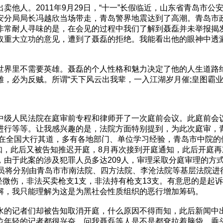
卖他人。2011年9月29日，“十一”长假临近，山东省青岛市
安分局局长冯越欣当场带走，青岛警界地震达到了高潮。青岛市
非常耐人寻味的是，在会见的过程中我们了解到聂磊并未举报揭
取重大立功的意见，遭到了聂磊的拒绝。我能看出他的眼神中透
世界里不需要英雄。聂磊的个人性格和魅力决定了他的人生道路
，必为反贼。所谓“天下风云出我辈，一入江湖岁月催;皇图霸业
中级人民法院在庭审前专程和律师开了一次庭前会议。此庭前会
进行等等。让我感兴趣的是，法院方面特别提到，为此次庭审，
”正在全国大行其道，多有各地部门、单位学习经验，青岛市中院
知，此后又被告知推迟开庭，8月再次接到开庭通知，此后开庭再次
，由于此案的涉及犯罪人员多达209人，审理采取分庭审理的方
员将分别由青岛市市南法院、四方法院、李沧法院等基层法院进行
人轻微伤，非法买卖枪支1支，非法持有枪支13支。有意思的是
解，我只能理解为这是为黑社会性质组织的恶行增加筹码。
水的记者们却被告知取消开庭，什么原因不得而知，此后新闻中
位年轻的记者都很兴奋，问我聂磊等人是不是都耷拉着脑袋，垂