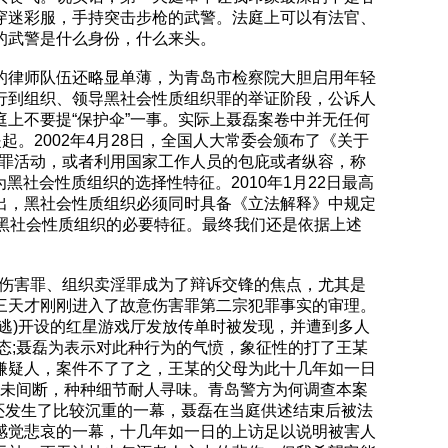
穿迷彩服，手持突击步枪的武警。法庭上可以有法官、
的武警是什么身份，什么来头。
的律师队伍还略显单薄，为青岛市检察院大胆启用年轻
行到组织、领导黑社会性质组织罪的举证阶段，公诉人
上不要提“保护伞”一事。实际上聂磊案卷中并无任何
。2002年4月28日，全国人大常委会颁布了《关于
犯罪活动，或者利用国家工作人员的包庇或者纵容，称
社会性质组织的选择性特征。2010年1月22日最高
出，黑社会性质组织必须同时具备《立法解释》中规定
认定黑社会性质组织的必要特征。最终我们还是依据上述
意伤害罪、组织卖淫罪成为了辩诉交锋的焦点，尤其是
三天才刚刚进入了故意伤害罪第二宗犯罪事实的审理。
逃)开设的红星游戏厅发放传单时被发现，并遭到多人
态;聂磊为表示对此种行为的气愤，象征性的打了王某
嫌疑人，案件不了了之，王某的父母为此十几年如一日
发从未间断，种种细节耐人寻味。青岛警方为何调查本案
还发生了比较沉重的一幕，聂磊在当庭供述结束后被法
感觉悲哀的一幕，十几年如一日的上访足以说明被害人