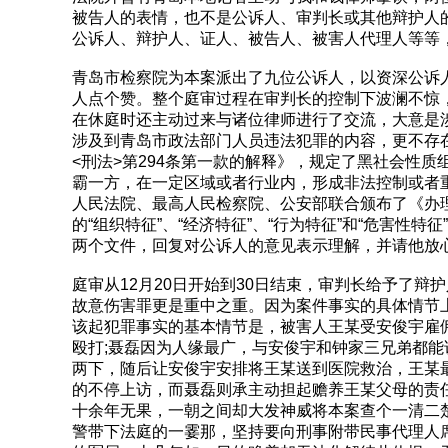
被告人的表情，也不是公诉人、审判长或其他辩护人
公诉人、辩护人、证人、被告人、被害人代理人等等
青岛市检察院为本案派出了九位公诉人，以资深公诉
人点个赞。整个庭审过程在审判长的控制下波澜不惊
在休庭时还主动过来与诸位律师进行了交流，大意是
涉及到青岛市政法部门人员违法犯罪的内容，更不存在
<刑法>第294条第一款的解释》，规定了黑社会性
霸一方，在一定区域或者行业内，形成非法控制或者重大
人民法院、最高人民检察院、公安部联合颁布了《办
的“组织特征”、“经济特征”、“行为特征”和“危害
两个文件，回复对公诉人的意见表示理解，并请他放
庭审从12月20日开始到30日结束，审判长给予了
故意伤害罪更是重中之重。因为案件事实的具体情节
该起犯罪事实的基本情节是，被害人王某受安俊宇雇
殴打;聂磊因为人缘最广，与安俊宇和钟家三兄弟都
两下，随后让安俊宇安排将王某送到医院救治，王某
的不停上访，而聂磊则承主动担起赡养王某父母的责任
十余年无果，一朝之间却大发神威将本案查个一清二
警带下法庭的一霎那，坚持要向刑事附带民事代理人