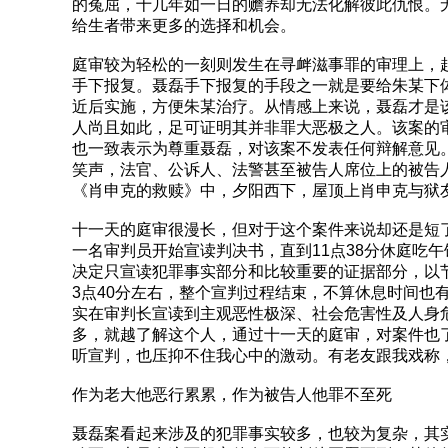
的冤屈，十几年如一日的赡养却无法化解彼此仇恨。
给生者带来更多的选择和机会。
庭审较为轻松的一刻则发生在寻衅滋事罪的审理上，
手下报复。聂磊手下报复的手段之一就是要给朱某下
近后实施，方便朱某治疗。从情感上来说，聂磊才是
人尚且如此，足可证明其并非罪大恶极之人。该案的
也一致表示为尊重聂磊，对该案不发表任何辩解意见
笑声，法官、公诉人、法警甚至被告人席位上的被告
《肖申克的救赎》中，夕阳西下，屋顶上肖申克与狱
十一天的庭审很漫长，但对于这个案件来说却还是短了些
一名审判员开始宣读判决书，直到11点38分休庭吃
决定只宣读犯罪事实部分和比较重要的证据部分，以
3点40分左右，整个宣判过程结束，不算休息时间也
实在审判长宣读到主观恶性极深、社会危害性及人身
多，就越了解这个人，通过十一天的庭审，对案件也
听宣判，也压抑不住我心中的激动。有老友跟我戏称
作为老大他恶行累累，作为被告人他罪不至死
聂磊案看起来涉及的犯罪事实较多，也较为复杂，其