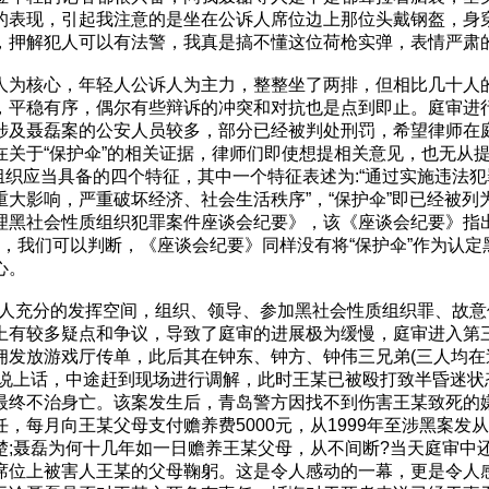
的表现，引起我注意的是坐在公诉人席位边上那位头戴钢盔，身
，押解犯人可以有法警，我真是搞不懂这位荷枪实弹，表情严肃
人为核心，年轻人公诉人为主力，整整坐了两排，但相比几十人
，平稳有序，偶尔有些辩诉的冲突和对抗也是点到即止。庭审进
涉及聂磊案的公安人员较多，部分已经被判处刑罚，希望律师在庭
关于“保护伞”的相关证据，律师们即使想提相关意见，也无从提起
质组织应当具备的四个特征，其中一个特征表述为:“通过实施违法
影响，严重破坏经济、社会生活秩序”，“保护伞”即已经被列为黑
理黑社会性质组织犯罪案件座谈会纪要》，该《座谈会纪要》指
性特征”，我们可以判断，《座谈会纪要》同样没有将“保护伞”作为
心。
辩护人充分的发挥空间，组织、领导、参加黑社会性质组织罪、故
上有较多疑点和争议，导致了庭审的进展极为缓慢，庭审进入第
佣发放游戏厅传单，此后其在钟东、钟方、钟伟三兄弟(三人均在
能说上话，中途赶到现场进行调解，此时王某已被殴打致半昏迷状
最终不治身亡。该案发生后，青岛警方因找不到伤害王某致死的
，每月向王某父母支付赡养费5000元，从1999年至涉黑案
楚;聂磊为何十几年如一日赡养王某父母，从不间断?当天庭审中
席位上被害人王某的父母鞠躬。这是令人感动的一幕，更是令人