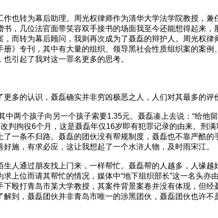
工作也转为幕后助理。周光权律师作为清华大学法学院教授，兼
赠书，几位法官面带笑容双手接书的场面我至今还能想得起来，
案，而转为幕后顾问，我则再次成为了聂磊的辩护人。周光权律
手册》专刊，其中有大量的组织、领导黑社会性质组织案的案例
，也引起了我对这一罪名更多的思考。
了更多的认识，聂磊确实并非穷凶极恶之人，人们对其最多的评
其中两个孩子向另一个孩子索要1.35元。聂磊凑上去说：“给他
改判拘役6个月，这是聂磊年仅16岁即有犯罪记录的由来。刑
上了一条不归路。聂磊的团伙没有帮规制度，聂磊也不靠严酷的
善好施，有求必应，这让我想起了一个水浒人物，及时雨宋江。
陌生人通过朋友找上门来，一样帮忙。聂磊帮的人越多，人缘越
为求上位而请其帮忙的情况，媒体中“地下组织部长”这一名头亦
手下殴打青岛市某大学教授，其案件背景案卷并没有体现，但经
了解到，聂磊团伙并非青岛市唯一的涉黑团伙，聂磊团伙也许不