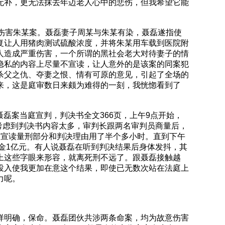
无补，更无法抹去年迈老人心中的悲伤，但我希望它能
伤害朱某案。聂磊妻子周某与朱某有染，聂磊遂指使
复让人用猪肉测试硫酸浓度，并将朱某用车载到医院附
人造成严重伤害，一个所谓的黑社会老大对待妻子的情
隐私的内容上尽量不宣读，让人意外的是该案的同案犯
杀父之仇、夺妻之恨、情有可原的意见，引起了全场的
来，这是庭审数日来颇为难得的一刻，我恍惚看到了
聂磊案当庭宣判，判决书全文366页，上午9点开始，
考虑到判决书内容太多，审判长跟两名审判员商量后，
长宣读量刑部分和判决理由用了半个多小时。直到下午
金1亿元。有人说聂磊在听到判决结果后身体发抖，其
上这些字眼来形容，就离死刑不远了。跟聂磊接触越
投入使我更加在意这个结果，即使已无数次站在法庭上
力呢。
样明确，保命。聂磊团伙共涉两条命案，均为故意伤害