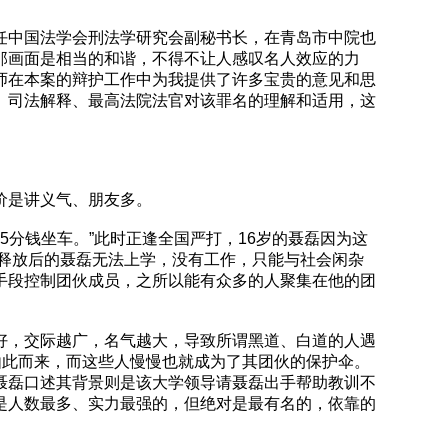
任中国法学会刑法学研究会副秘书长，在青岛市中院也
那画面是相当的和谐，不得不让人感叹名人效应的力
师在本案的辩护工作中为我提供了许多宝贵的意见和思
、司法解释、最高法院法官对该罪名的理解和适用，这
价是讲义气、朋友多。
留5分钱坐车。”此时正逢全国严打，16岁的聂磊因为这
满释放后的聂磊无法上学，没有工作，只能与社会闲杂
手段控制团伙成员，之所以能有众多的人聚集在他的团
好，交际越广，名气越大，导致所谓黑道、白道的人遇
由此而来，而这些人慢慢也就成为了其团伙的保护伞。
聂磊口述其背景则是该大学领导请聂磊出手帮助教训不
是人数最多、实力最强的，但绝对是最有名的，依靠的