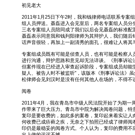
初见老大
2011年1月25日下午2时，我和钱律师电话联系专
组人员押送。聂磊进入会见室后，两名专案组人员分
三名专案组人员陪同成了我们以后会见聂磊的标准配
聂磊表示同意我和钱列阳律师为其辩护人，我们随后
话声音很轻，再加上一副清秀的面孔，很难让人将其
专案组成员既有可能是侦查人员，也有可能是检察人
进行沟通，辩护思路和意见却无法详谈。《刑事诉讼法
但案件现在已经进入审查起诉阶段，专案组成员却能堂
疑人、被告人时不被监听”，该版本《刑事诉讼法》虽然
松律师会见刘汉时是没有任何其他人在场的，不得不
阅卷
2011年4月，我在青岛市中级人民法院开始了为期
作带来了巨大压力。青岛市中院为解决阅卷问题，特
复印是要收费的，如此多的案卷，复印起来着实让人
何收费已成疥藓之疾，无奈之下拍照已经成了律师阅
印仍是最稳妥的阅卷方式。个人认为，复印的费用不
出上做的远远不够。