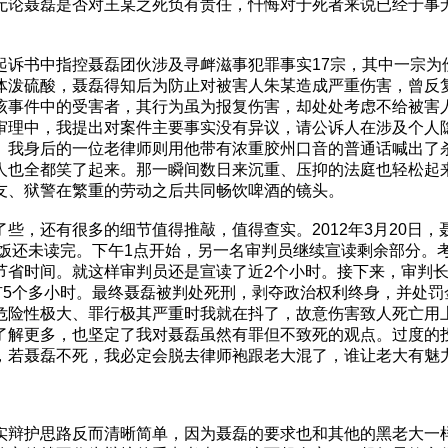
无论聂磊是否对王某之死负有责任，忏悔对于死者来说已经于事
起诉书中指控聂磊团伙涉及寻衅滋事犯罪事实17宗，其中一宗为
体泼硫酸，聂磊得知后为防止对被害人朱某造成严重伤害，曾反
该事件中的受害者，其行为虽为报复伤害，却处处考虑不给被害
审理中，我提出对案件主要事实没有异议，请公诉人在涉及个人
。我身后的一位老律师则用他带有浓重胶州口音的普通话喊出了
人也全都笑了起来。那一瞬间数日来沉重、压抑的法庭也轻松起
友、狱警在繁重的劳动之后共同畅饮啤酒的镜头。
，还有很多的细节值得推敲，值得查实。2012年3月20日，
午饭还未读完。下午1点开始，另一名审判员继续宣读剩余部分。
节省时间。就这样审判员还是宣读了近2个小时。接下来，审判
有5个多小时。最终聂磊被判处死刑，剥夺政治权利终身，并处罚
危险性极大、罪行极其严重时我就在抖了，故意伤害致人死亡用
了解更多，也坚定了我对聂磊虽然有罪但不致死的观点。过度的
，若聂磊不死，我必定会脱去律师袍跟老大混了，谁让老大有魅
实辩护思路反而清晰简单，因为聂磊的要求也和其他的黑老大一