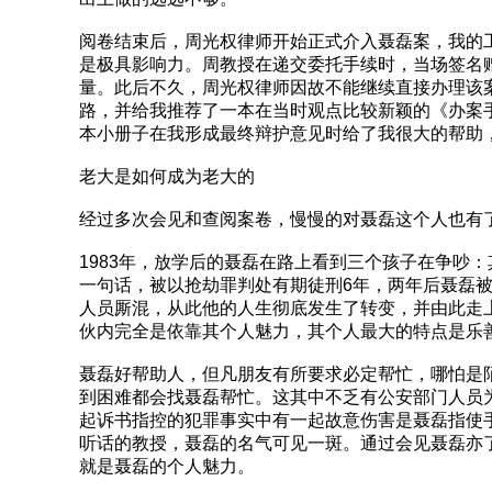
阅卷结束后，周光权律师开始正式介入聂磊案，我的
是极具影响力。周教授在递交委托手续时，当场签名
量。此后不久，周光权律师因故不能继续直接办理该
路，并给我推荐了一本在当时观点比较新颖的《办案
本小册子在我形成最终辩护意见时给了我很大的帮助
老大是如何成为老大的
经过多次会见和查阅案卷，慢慢的对聂磊这个人也有
1983年，放学后的聂磊在路上看到三个孩子在争吵：
一句话，被以抢劫罪判处有期徒刑6年，两年后聂磊被
人员厮混，从此他的人生彻底发生了转变，并由此走
伙内完全是依靠其个人魅力，其个人最大的特点是乐
聂磊好帮助人，但凡朋友有所要求必定帮忙，哪怕是
到困难都会找聂磊帮忙。这其中不乏有公安部门人员
起诉书指控的犯罪事实中有一起故意伤害是聂磊指使
听话的教授，聂磊的名气可见一斑。通过会见聂磊亦
就是聂磊的个人魅力。