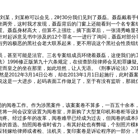
案组刘某，刘某称可以会见，2时30分我们见到了聂磊。聂磊戴
坐两旁，这时我才发现，聂磊背后的门窗上还能看到一个名专案
置。聂磊身材高大，但算不上强壮，摘下面罩后，一张清秀略显
针对起诉意见书中涉及的12个罪名一一进行了询问，聂磊对部分
与穷凶极恶的黑社会老大联系起来，更不用说这个黑社会性质组
员，甚至可能是法官。三名专案组成员环绕着聂磊，这使我们的
》1996修正版第九十六条规定，在侦查阶段律师会见犯罪嫌疑
而皇之的坐在那里，如此坦然，让人无语。《刑事诉讼法》201
是2012年3月14日公布，却在2013年1月1日起施行，此
说这是一大进步，起码表面工作做足了，至于有没有监听，那就
一周的阅卷工作。作为涉黑案件，该案案卷不算多，一百五十余本
意将一间会议室设置为阅卷室，并新购了大型复印机和卷柜等设
肉疼。经过多年的改革，阅卷难早已经成为过去，但阅卷的成本
卷的首选。拍照阅卷省时省力，有其好处也有弊端，个别照片模
应转嫁给律师或者检、法机关，复印案卷是诉讼程序的一部分，